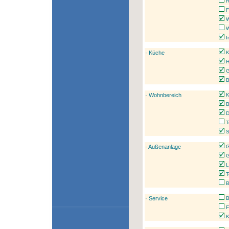
R
F
W
W
I
· Küche
K
H
G
B
· Wohnbereich
K
B
D
T
S
· Außenanlage
G
G
L
T
B
· Service
B
F
Ku