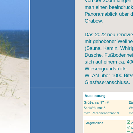
Von der 200m langen
man einen beeindruc
Panoramablick über d
Grabow.
Das 2022 neu renovier
mit gehobener Wellne
(Sauna, Kamin, Whirl
Dusche, Fußbodenheiz
sich auf einem ca. 4
Wiesengrundstück.
WLAN über 1000 Bit/
Glasfaseranschluss.
Ausstattung:
Größe: ca.
97 m²
Et
Schlafräume:
3
Wo
max. Personenanzahl:
9
ma
· Allgemeines
Al
N