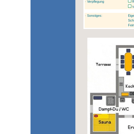
· Verpflegung
B
V
· Sonstiges:
Eig
Schl
Fei