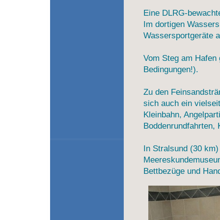
Eine DLRG-bewachte B
Im dortigen Wassers
Wassersportgeräte a
Vom Steg am Hafen g
Bedingungen!).
Zu den Feinsandsträn
sich auch ein vielsei
Kleinbahn, Angelparti
Boddenrundfahrten, K
In Stralsund (30 km
Meereskundemuseum 
Bettbezüge und Hand