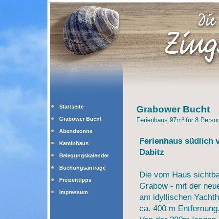
Startseite
Grabower Bucht
Grabower Bucht
Ferienhaus 97m² für 8 Person
Abendsonne
Ferienhaus südlich v
Kaminhaus
Dabitz
Belegungskalender
Buchungsanfrage
Die vom Haus sichtb
Freizeittipps
Grabow - mit der neu
Impressum
am idyllischen Yachtha
ca. 400 m Entfernung