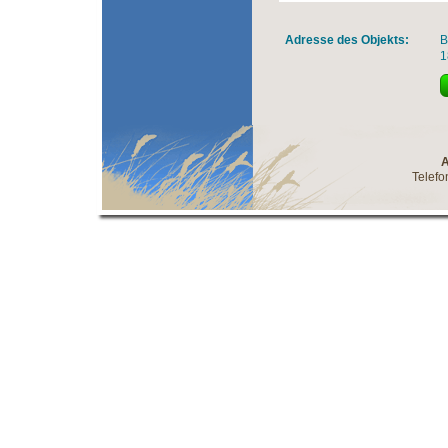
Adresse des Objekts:
B
1
A
Telefo